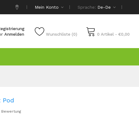
Mein Konto
Sprache:
De-De
egistrierung
or
Anmelden
Wunschliste (0)
0 Artikel - €0,00
t Pod
 Bewertung