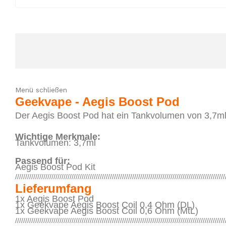
Menü schließen
Geekvape - Aegis Boost Pod
Der Aegis Boost Pod hat ein Tankvolumen von 3,7ml 
Wichtige Merkmale:
Tankvolumen: 3,7ml
Passend für:
Aegis Boost Pod Kit
////////////////////////////////////////////////////////////////////////////////////////////////////////
Lieferumfang
1x Aegis Boost Pod
1x
Geekvape Aegis Boost Coil 0,4 Ohm (DL)
1x
Geekvape Aegis Boost Coil 0,6 Ohm (MtL)
////////////////////////////////////////////////////////////////////////////////////////////////////////