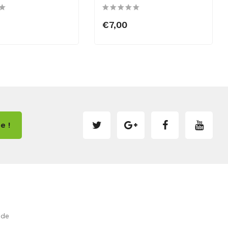
€7,00
e !
.de