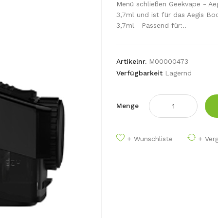
Menü schließen Geekvape - Ae
3,7ml und ist für das Aegis 
3,7ml Passend für:..
Artikelnr.
M00000473
Verfügbarkeit
Lagernd
Menge
+ Wunschliste
+ Verg