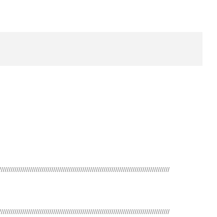
////////////////////////////////////////////////////////////////////////////////////////
////////////////////////////////////////////////////////////////////////////////////////