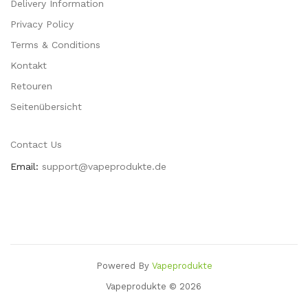
Delivery Information
Privacy Policy
Terms & Conditions
Kontakt
Retouren
Seitenübersicht
Contact Us
Email:
support@vapeprodukte.de
Powered By
Vapeprodukte
Vapeprodukte © 2026
Uk
78win
Slot Gacor
78 Win
Online Casino
78win
Slot Gacor
78win
78 Win
Onl