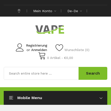
Mein Konto
De-De
Registrierung
or
Anmelden
Wunschliste (0)
0 Artikel - €0,00
Search
Mobile Menu