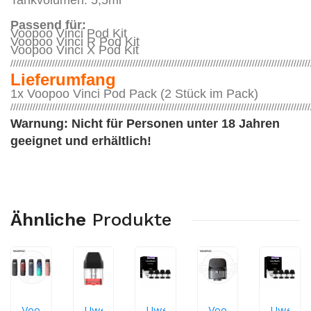
Tankvolumen: 5,5ml
Passend für:
Voopoo Vinci Pod Kit
Voopoo Vinci R Pod Kit
Voopoo Vinci X Pod Kit
////////////////////////////////////////////////////////////////////////////////////////////////////////////
Lieferumfang
1x Voopoo Vinci Pod Pack (2 Stück im Pack)
////////////////////////////////////////////////////////////////////////////////////////////////////////////
Warnung: Nicht für Personen unter 18 Jahren
geeignet und erhältlich!
Ähnliche
Produkte
Voopoo
Uwell
Uwell
Voopoo
Uwell