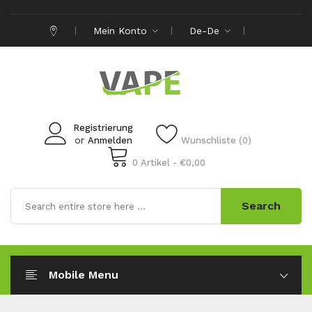
Mein Konto
De-De
Registrierung
or
Anmelden
Wunschliste (0)
0 Artikel - €0,00
Search
Mobile Menu