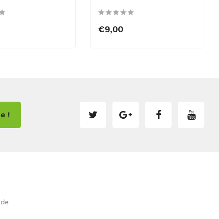
€9,00
e !
.de