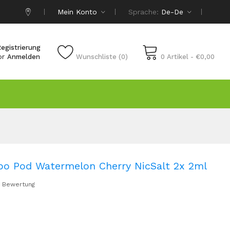
Mein Konto
Sprache:
De-De
egistrierung
or
Anmelden
Wunschliste (0)
0 Artikel - €0,00
po Pod Watermelon Cherry NicSalt 2x 2ml
 Bewertung