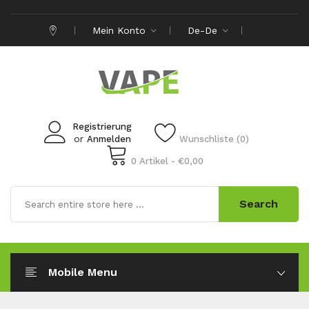
Mein Konto
De-De
Registrierung
or
Anmelden
Wunschliste (0)
0 Artikel - €0,00
Search
Mobile Menu