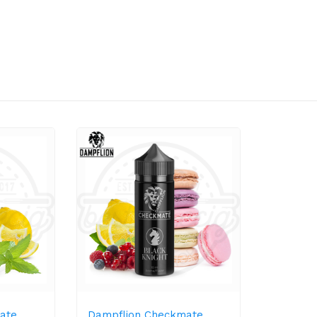
ate
Dampflion Checkmate