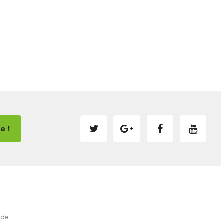
e !
.de