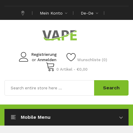
Mein Konto
De-De
Registrierung
or
Anmelden
Wunschliste (0)
0 Artikel - €0,00
Search
Mobile Menu