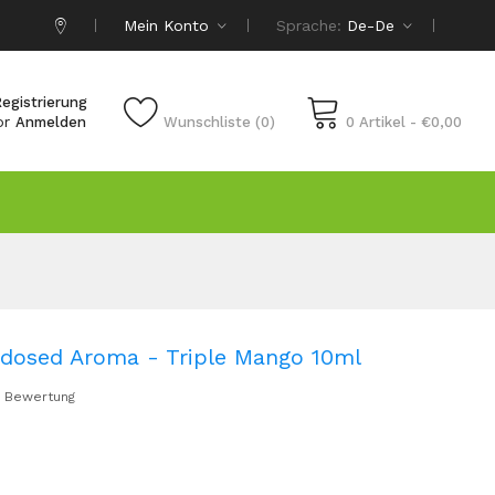
Mein Konto
Sprache:
De-De
egistrierung
or
Anmelden
Wunschliste (0)
0 Artikel - €0,00
rdosed Aroma - Triple Mango 10ml
 Bewertung